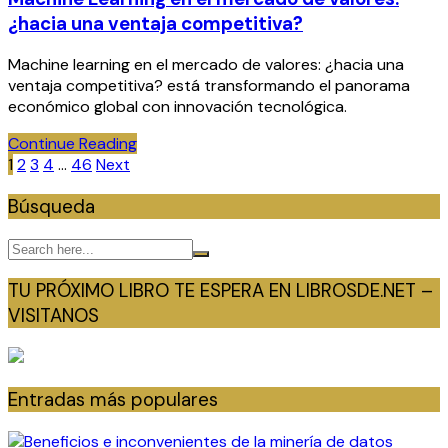
¿hacia una ventaja competitiva?
Machine learning en el mercado de valores: ¿hacia una
ventaja competitiva? está transformando el panorama
económico global con innovación tecnológica.
Continue Reading
Paginación
1
2
3
4
…
46
Next
de
Búsqueda
entradas
TU PRÓXIMO LIBRO TE ESPERA EN LIBROSDE.NET –
VISITANOS
Entradas más populares