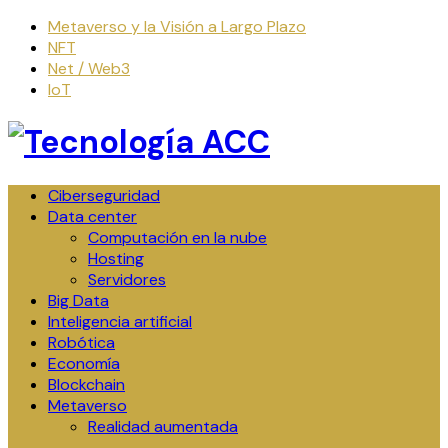
Skip
Metaverso y la Visión a Largo Plazo
to
NFT
content
Net / Web3
IoT
Ciberseguridad
Data center
Computación en la nube
Hosting
Servidores
Big Data
Inteligencia artificial
Robótica
Economía
Blockchain
Metaverso
Realidad aumentada