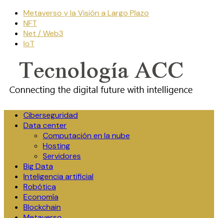
Skip
Metaverso y la Visión a Largo Plazo
to
NFT
content
Net / Web3
IoT
Ciberseguridad
Data center
Computación en la nube
Hosting
Servidores
Big Data
Inteligencia artificial
Robótica
Economía
Blockchain
Metaverso