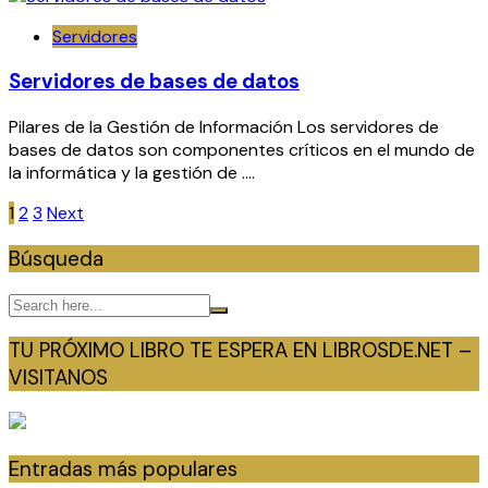
Servidores
Servidores de bases de datos
Pilares de la Gestión de Información Los servidores de
bases de datos son componentes críticos en el mundo de
la informática y la gestión de ….
Paginación
1
2
3
Next
de
Búsqueda
entradas
TU PRÓXIMO LIBRO TE ESPERA EN LIBROSDE.NET –
VISITANOS
Entradas más populares